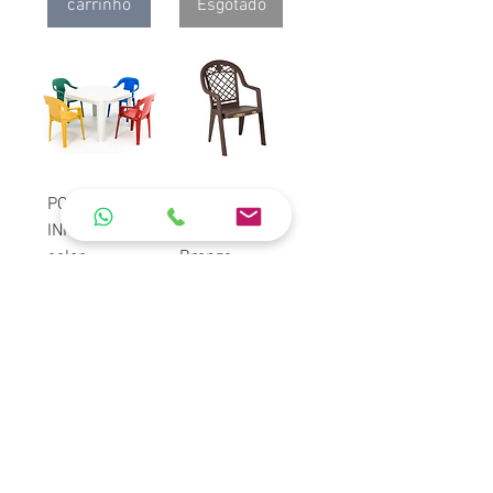
carrinho
Esgotado
POLTRONA
Poltrona
INFANTIL
Jamaica
color
Bronze -
Grosfillex
Adicionar
ao
carrinho
Esgotado
Ver mais