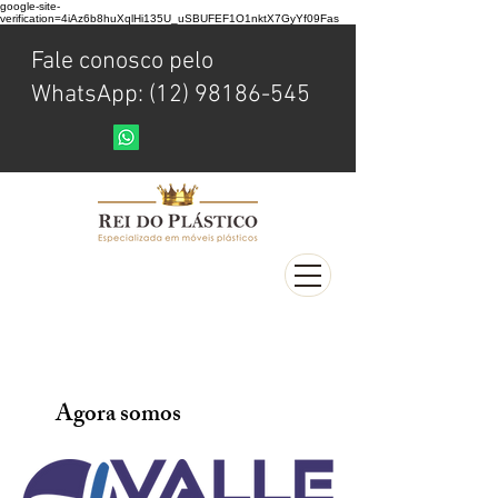
google-site-
verification=4iAz6b8huXqlHi135U_uSBUFEF1O1nktX7GyYf09Fas
Fale conosco pelo
WhatsApp: (12) 98186-545
Agora somos