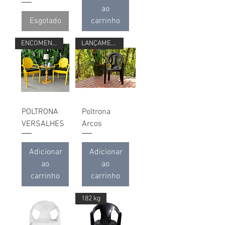
ao
Esgotado
carrinho
ENCOMENDA
LANÇAMENTO
POLTRONA
Poltrona
VERSALHES
Arcos
Adicionar
Adicionar
ao
ao
carrinho
carrinho
182 kg