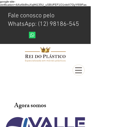
google-site-
verification=4iAz6b8huXqlHi135U_uSBUFEF1O1nktX7GyYf09Fas
Fale conosco pelo
WhatsApp: (12) 98186-545
Agora somos