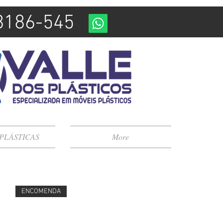
98186-545
 PLÁSTICAS
More
ENCOMENDA