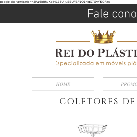
google-site-verification=4iAz6b8huXqlHi135U_uSBUFEF1O1nktX7GyYf09Fas
Fale cono
HOME
PROM
COLETORES DE