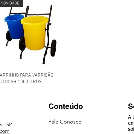
NOVIDADE
Visualização rápida
ARRINHO PARA VARRIÇÃO
UTOCAR 100 LITROS
Conteúdo
S
A 
Fale Conosco
em
 - SP -
so
.com