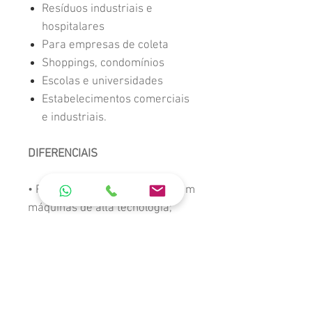
Resíduos industriais e
hospitalares
Para empresas de coleta
Shoppings, condomínios
Escolas e universidades
Estabelecimentos comerciais
e industriais.
DIFERENCIAIS
• Fabricados em PP ou PEAD, em
máquinas de alta tecnologia;
• Alta resistência ao impacto e à
tração;
• Possui proteção contra raios
UV e aditivo antioxidante;
• Rodas de borracha maciça com