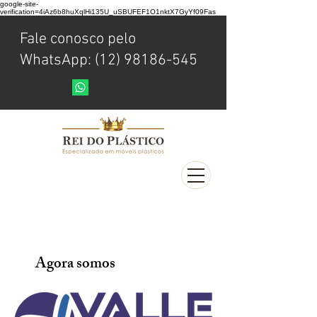
google-site-
verification=4iAz6b8huXqlHi135U_uSBUFEF1O1nktX7GyYf09Fas
Fale conosco pelo
WhatsApp: (12) 98186-545
Agora somos