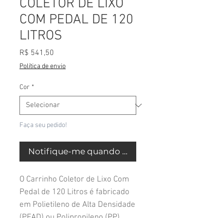
COLETOR DE LIXO
COM PEDAL DE 120
LITROS
Preço
R$ 541,50
Política de envio
Cor
*
Faça seu pedido!
Notifique-me quando estiver disponível
O Carrinho Coletor de Lixo Com
Pedal de 120 Litros é fabricado
em Polietileno de Alta Densidade
(PEAD) ou Polipropileno (PP).