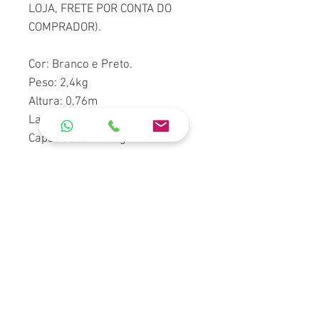
LOJA, FRETE POR CONTA DO
COMPRADOR).
Cor: Branco e Preto.
Peso: 2,4kg
Altura: 0,76m
Largura: 0,40m
Capacidade: 182kg
*IMAGEM MERAMENTE
ILUSTRATIVA
*Não realizamos frete Grátis,
para cotação entrar em contato
com o departamento de vendas.