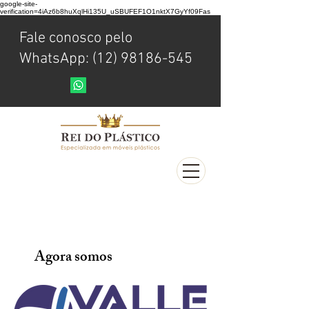
google-site-
verification=4iAz6b8huXqlHi135U_uSBUFEF1O1nktX7GyYf09Fas
Fale conosco pelo
WhatsApp: (12) 98186-545
Agora somos