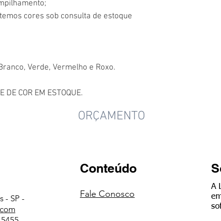
empilhamento;
 temos cores sob consulta de estoque
 Branco, Verde, Vermelho e Roxo.
E DE COR EM ESTOQUE.
ORÇAMENTO
Conteúdo
S
A 
Fale Conosco
em
 - SP -
so
.com
6-5455