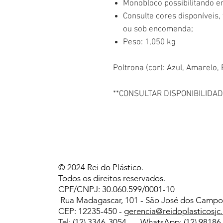
Monobloco possibilitando 
Consulte cores disponíveis,
ou sob encomenda;
Peso: 1,050 kg
Poltrona (cor): Azul, Amarelo,
**CONSULTAR DISPONIBILIDAD
© 2024 Rei do Plástico.
Todos os direitos reservados.
CPF/CNPJ: 30.060.599/0001-10
Rua Madagascar, 101 - São José dos Campos
CEP: 12235-450 -
gerencia@reidoplasticosjc
Tel: (12) 3346-3054 WhatsApp: (12) 9818