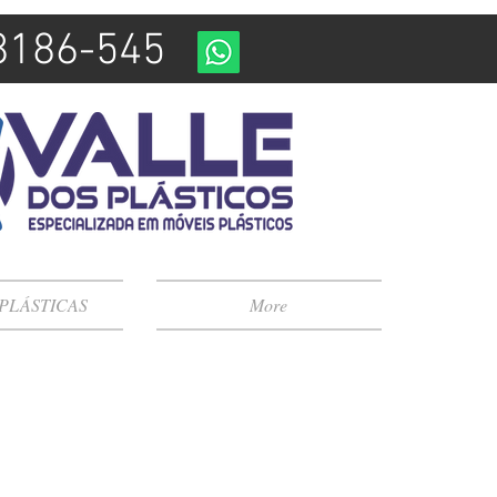
98186-545
 PLÁSTICAS
More