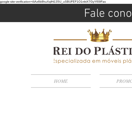
google-site-verification=4iAz6b8huXqlHi135U_uSBUFEF1O1nktX7GyYf09Fas
Fale cono
HOME
PROM