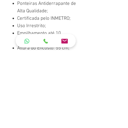
Ponteiras Antiderrapante de
Alta Qualidade;
Certificada pelo INMETRO;
Uso Irrestrito;
Empilhamento até 10
unidades;
Altura do Encosto: 55 cm;
Capacidade: Suporta até 182
kg;
Dimensões Externas: 90 cm
(altura) x 56 cm (largura) x 58
cm (comprimento);
Peso do Produto: 3 kg;
Cores Disponíveis:
Polipropileno:
Branco e Preto
.