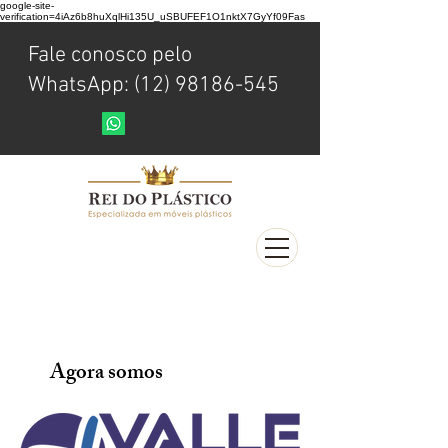
google-site-
verification=4iAz6b8huXqlHi135U_uSBUFEF1O1nktX7GyYf09Fas
Fale conosco pelo
WhatsApp: (12) 98186-545
Agora somos