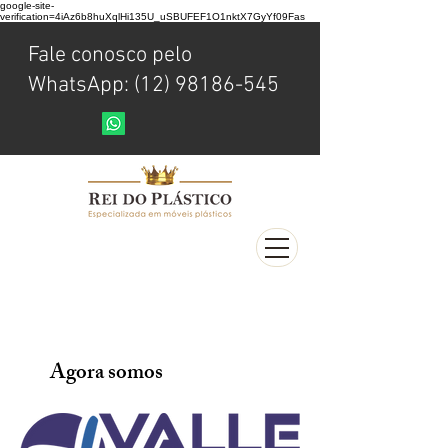
google-site-
verification=4iAz6b8huXqlHi135U_uSBUFEF1O1nktX7GyYf09Fas
Fale conosco pelo
WhatsApp: (12) 98186-545
Agora somos