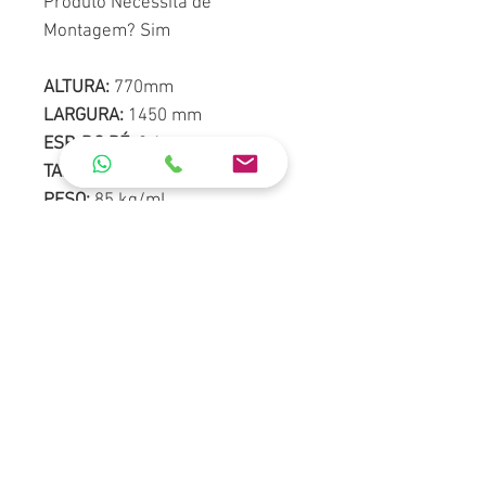
Produto Necessita de
Montagem? Sim
ALTURA:
770mm
LARGURA:
1450 mm
ESP. DO PÉ:
0,1m
TAMPO:
1500 mm X 720 mm
PESO:
85 kg/mL
MATERIAL:
Polipropileno
*Não realizamos
FRETE GTÁTIS
,
entrar em contato com a nossa
equipe de vendas.
ORÇAMENTO