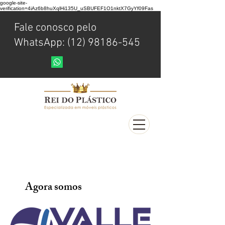
google-site-
verification=4iAz6b8huXqlHi135U_uSBUFEF1O1nktX7GyYf09Fas
Fale conosco pelo
WhatsApp: (12) 98186-545
Agora somos