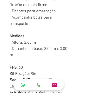
fixação em solo firme
· Tirantes para amarração
· Acompanha bolsa para
transporte
Medidas:
· Altura: 2,60 m
· Tamanho da base: 3,00 m x 3,00
m
FPS:
60
Kit Fixação:
Sim
Sacola P/ Transporte:
Sim
Cobertura:
Poliéster
Estrutura:
Aço + Pintura Epóxi
Revestimento:
Silver Coating
Dobrável:
Sim