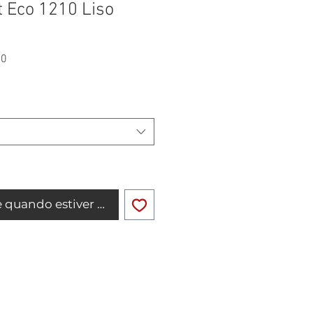
t Eco 1210 Liso
Preço
90
promocional
 quando estiver disponível