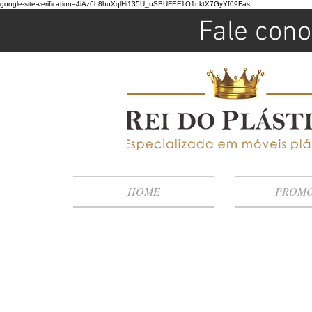
google-site-verification=4iAz6b8huXqlHi135U_uSBUFEF1O1nktX7GyYf09Fas
Fale cono
HOME
PROM