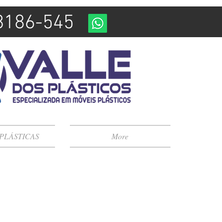
98186-545
 PLÁSTICAS
More