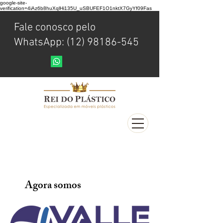
google-site-
verification=4iAz6b8huXqlHi135U_uSBUFEF1O1nktX7GyYf09Fas
Fale conosco pelo
WhatsApp: (12) 98186-545
Agora somos