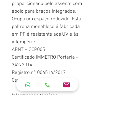
proporcionado pelo assento com
apoio para braços integrados.
Ocupa um espaço reduzido. Esta
poltrona monobloco é fabricada
em PP é resistente aos UV e às
intempérie.
ABNT – OCP005
Certificado IMMETRO Portaria -
342/2014
Registro n° 006516/2017
Certificado n° 169.002/17
Informações técnicas
Peso: 3,3kg
Altura: 80 cm
Largura: 60 cm