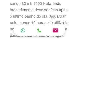
ser de 60 ml/ 1000 l/ dia. Este
procedimento deve ser feito após
o último banho do dia. Aguardar
pelo menos 10 horas até utilizá-la
novamente. Não utilizar cloro em
pastilha para conservar a água
de sua piscina. Não utilizar cloro
sólido porque danifica a lona
descolorindo-a e reduzindo a sua
resistência. É preferível cloro
líquido. Não movimente a piscina
com água dentro.
Tamanho:
Dimensões: (C) 1,89m x (L)