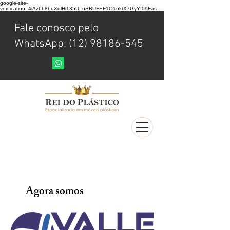
google-site-
verification=4iAz6b8huXqlHi135U_uSBUFEF1O1nktX7GyYf09Fas
Fale conosco pelo
WhatsApp: (12) 98186-545
Agora somos