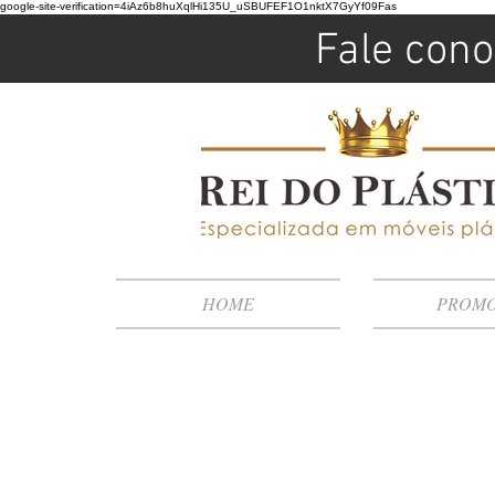
google-site-verification=4iAz6b8huXqlHi135U_uSBUFEF1O1nktX7GyYf09Fas
Fale cono
HOME
PROM