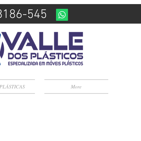
98186-545
 PLÁSTICAS
More