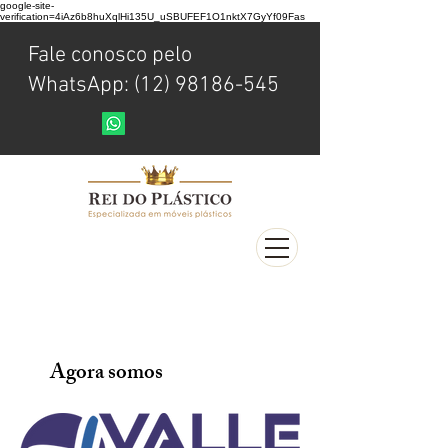
google-site-
verification=4iAz6b8huXqlHi135U_uSBUFEF1O1nktX7GyYf09Fas
Fale conosco pelo
WhatsApp: (12) 98186-545
Agora somos