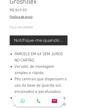
Grosfillex
Preço
R$ 849,90
Política de envio
Faça seu pedido!
Notifique-me quando estiver disponível
PARCELE EM 6X SEM JUROS
NO CARTÃO.
Versátil, de montagem
simples e rápida;
Pés centrais que dispensam o
uso da base de guarda-sol,
encaixados e parafusados;
Exclusivo regulador de altura
do pé, para corrigir desníveis;