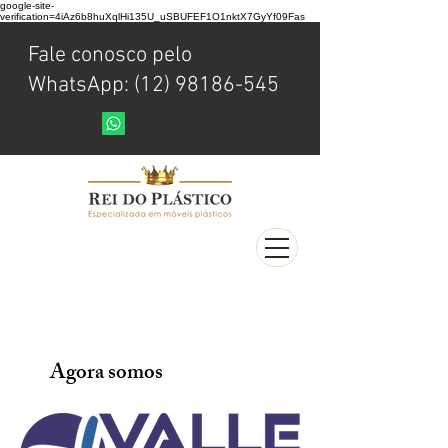
google-site-
verification=4iAz6b8huXqlHi135U_uSBUFEF1O1nktX7GyYf09Fas
Fale conosco pelo
WhatsApp: (12) 98186-545
Agora somos