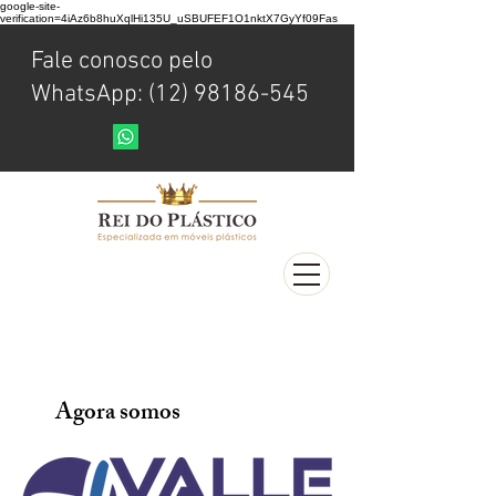
google-site-
verification=4iAz6b8huXqlHi135U_uSBUFEF1O1nktX7GyYf09Fas
Fale conosco pelo
WhatsApp: (12) 98186-545
Agora somos