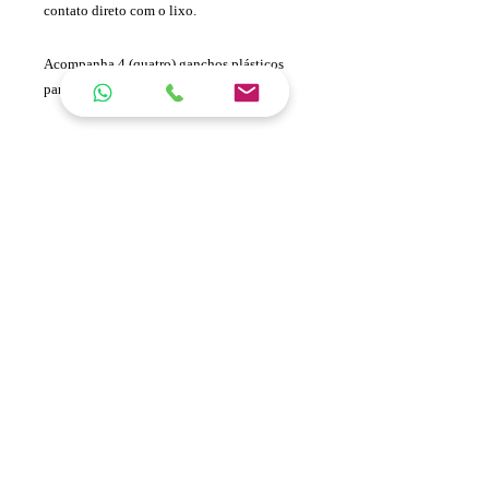
contato direto com o lixo.
Acompanha 4 (quatro) ganchos plásticos
para fixação do saco de lixo.
Capacidade: 100L
Medidas: 810mm (altura) x 450mm (largura)
X 450mm (profundidade)
ORÇAMENTO
Conteúdo
Fale Conosco