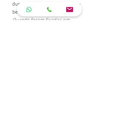
durabilidade e o melhor custo-
benefício do mercado.
Quando forem fixadas em
paredes, o suporte será
necessário para que a tampa
possa ser aberta corretamente.
Obs:
Acompanha placa ‘Apaga
Cigarro’ em aço galvanizado.
Adesivos vendidos
separadamente.
*Pedido por encomenda, entre
em contato com departamento
de vendas.
ORÇAMENTO