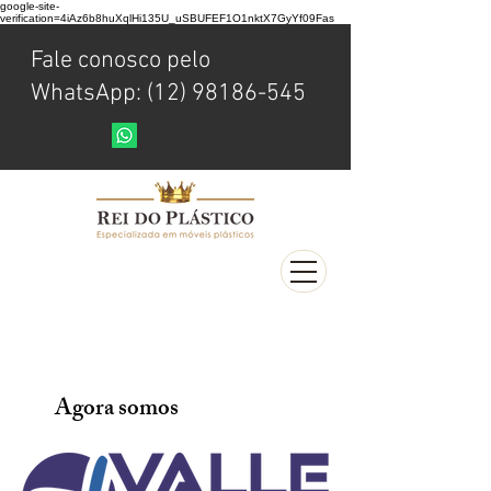
google-site-
verification=4iAz6b8huXqlHi135U_uSBUFEF1O1nktX7GyYf09Fas
Fale conosco pelo
WhatsApp: (12) 98186-545
Agora somos