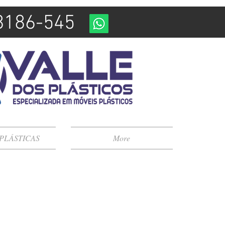
98186-545
 PLÁSTICAS
More