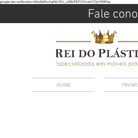
google-site-verification=4iAz6b8huXqlHi135U_uSBUFEF1O1nktX7GyYf09Fas
Fale cono
HOME
PROM