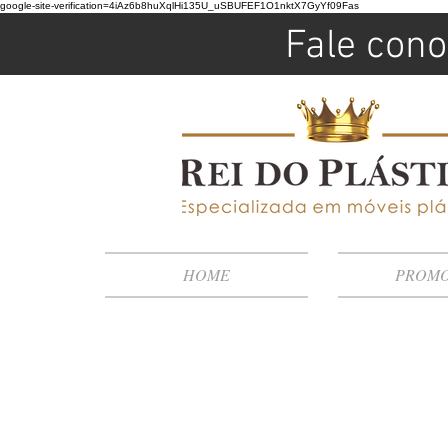
google-site-verification=4iAz6b8huXqlHi135U_uSBUFEF1O1nktX7GyYf09Fas
Fale cono
HOME
PROM