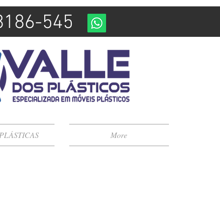
98186-545
 PLÁSTICAS
More