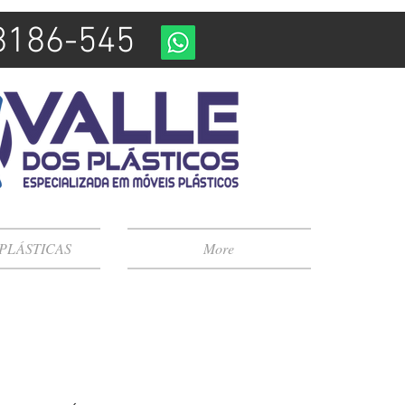
98186-545
 PLÁSTICAS
More