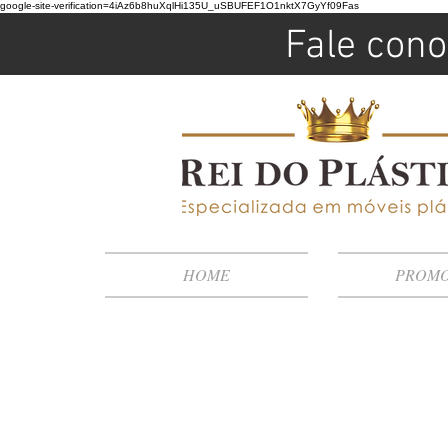
google-site-verification=4iAz6b8huXqlHi135U_uSBUFEF1O1nktX7GyYf09Fas
Fale cono
HOME
PROM