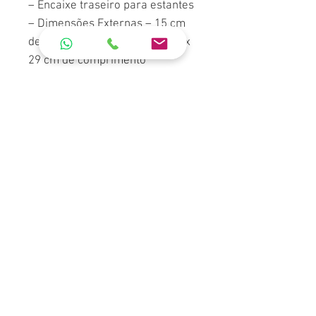
– Encaixe traseiro para estantes
– Dimensões Externas – 15 cm
de altura x 18,5 cm de largura x
29 cm de comprimento
– Peso do Produto – 0,314 kg
– Suporte de Carga – 4 Kg
– Capacidade – 8 litros
Cores Disponíveis: Preto e Azul
ORÇAMENTO
Conteúdo
Fale Conosco
Politica de Privacidade