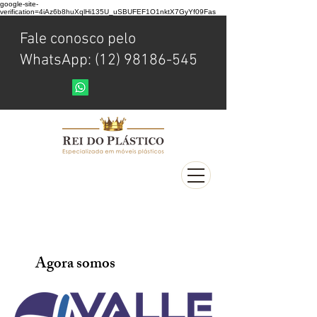
google-site-
verification=4iAz6b8huXqlHi135U_uSBUFEF1O1nktX7GyYf09Fas
Fale conosco pelo
WhatsApp: (12) 98186-545
Agora somos