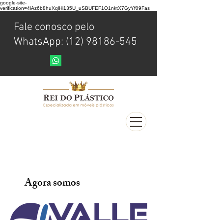
google-site-
verification=4iAz6b8huXqlHi135U_uSBUFEF1O1nktX7GyYf09Fas
Fale conosco pelo
WhatsApp: (12) 98186-545
Agora somos