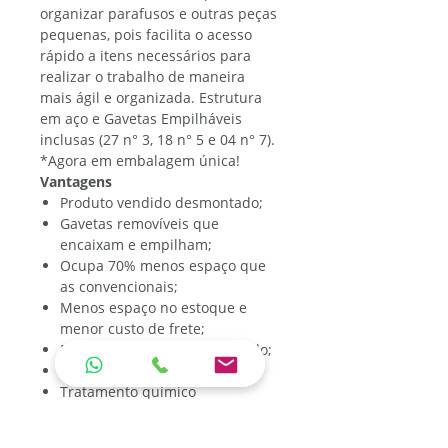
organizar parafusos e outras peças
pequenas, pois facilita o acesso
rápido a itens necessários para
realizar o trabalho de maneira
mais ágil e organizada. Estrutura
em aço e Gavetas Empilháveis
inclusas (27 n° 3, 18 n° 5 e 04 n° 7).
*Agora em embalagem única!
Vantagens
Produto vendido desmontado;
Gavetas removíveis que
encaixam e empilham;
Ocupa 70% menos espaço que
as convencionais;
Menos espaço no estoque e
menor custo de frete;
Fácil de transportar em veículo;
Fácil de expor no Show room;
Tratamento químico
antiferruginoso fosfatizante
Pintura eletrostática a pó;