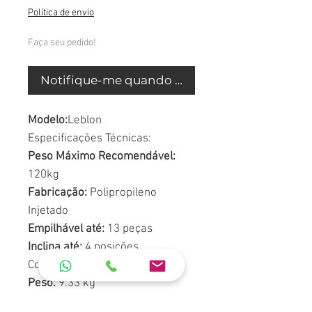
Política de envio
Faça seu pedido!
Notifique-me quando estiver disponível
Modelo:
Leblon
Especificações Técnicas:
Peso Máximo Recomendável:
120kg
Fabricação:
Polipropileno
Injetado
Empilhável até:
13 peças
Inclina até:
4 posições
Com Rodas.
Peso:
9.33 kg
Profundidade:
192.00 cm