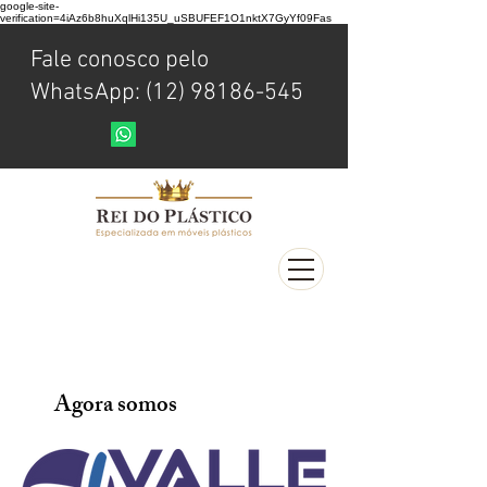
google-site-
verification=4iAz6b8huXqlHi135U_uSBUFEF1O1nktX7GyYf09Fas
Fale conosco pelo
WhatsApp: (12) 98186-545
Agora somos