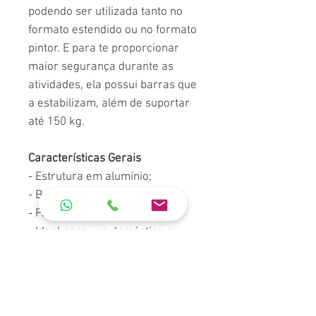
podendo ser utilizada tanto no
formato estendido ou no formato
pintor. E para te proporcionar
maior segurança durante as
atividades, ela possui barras que
a estabilizam, além de suportar
até 150 kg.
Características Gerais
- Estrutura em alumínio;
- Barras estabilizadoras;
- Fácil de guardar;
- Ideal para uso doméstico ou
profissional;
- Produto 100% reciclável.
Expansível: Sim