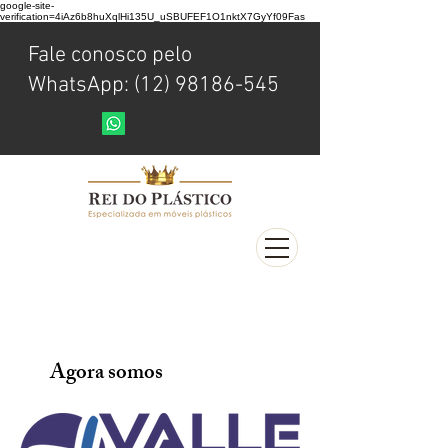
google-site-
verification=4iAz6b8huXqlHi135U_uSBUFEF1O1nktX7GyYf09Fas
Fale conosco pelo
WhatsApp: (12) 98186-545
Agora somos