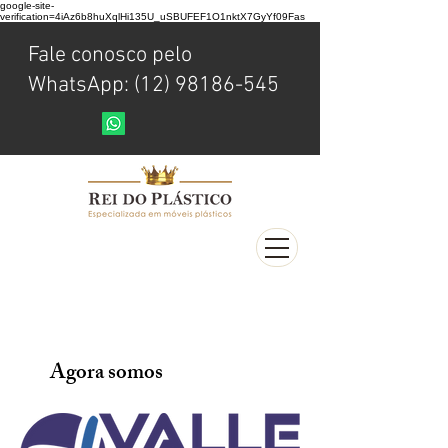
google-site-
verification=4iAz6b8huXqlHi135U_uSBUFEF1O1nktX7GyYf09Fas
Fale conosco pelo
WhatsApp: (12) 98186-545
Agora somos