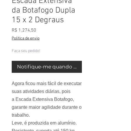
Escada Extensiva
da Botafogo Dupla
15 x 2 Degraus
Preço
R$ 1.274,50
Política de envio
Faça seu pedido!
Notifique-me quando estiver disponível
Agora ficou mais fácil de executar
suas atividades diárias, pois
a
Escada Extensiva Botafogo
,
garante maior agilidade durante o
trabalho.
Leve, é produzida em alumínio.
Resistente, suporta até 150 kg,