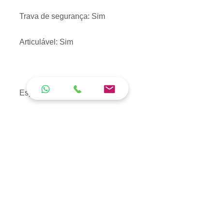
Trava de segurança: Sim
Articulável: Sim
Especificações Técnicas
Material: Estrutura de Alumínio
Peso Suportado: 150 kg
Altura máxima: Do chão ao último
degrau: modo estendida 7,80 m -
modo pintor 4,04 m