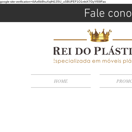
google-site-verification=4iAz6b8huXqlHi135U_uSBUFEF1O1nktX7GyYf09Fas
Fale cono
HOME
PROM