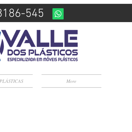
98186-545
 PLÁSTICAS
More