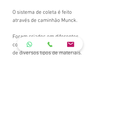
O sistema de coleta é feito
através de caminhão Munck.
Foram criados em diferentes
cores, para o descarte correto
de diversos tipos de materiais.
As cores são associadas à coleta
de resíduos plásticos, papéis,
vidros, metais, radioativos,
orgânicos, não recicláveis, etc.
É fabricado nas cores verde,
azul, vermelho, amarelo, cinza,
laranja, preta, branca e marrom.