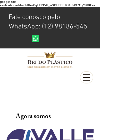
google-site-
verification=4iAz6b8huXqlHi135U_uSBUFEF1O1nktX7GyYf09Fas
Fale conosco pelo
WhatsApp: (12) 98186-545
Agora somos