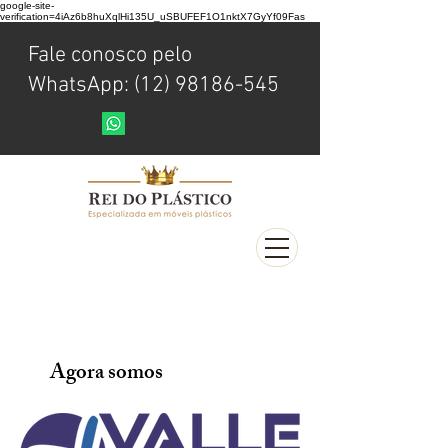
google-site-
verification=4iAz6b8huXqlHi135U_uSBUFEF1O1nktX7GyYf09Fas
Fale conosco pelo
WhatsApp: (12) 98186-545
Agora somos