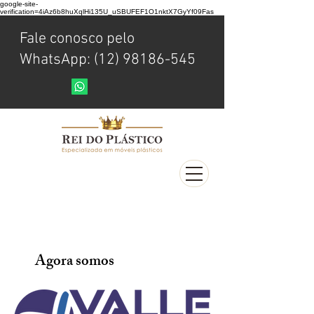
google-site-
verification=4iAz6b8huXqlHi135U_uSBUFEF1O1nktX7GyYf09Fas
Fale conosco pelo
WhatsApp: (12) 98186-545
Agora somos