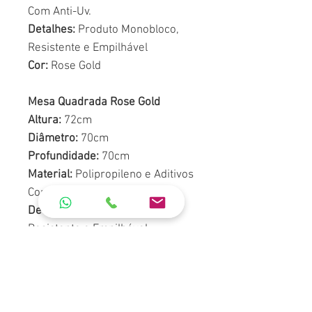
Com Anti-Uv.
Detalhes:
Produto Monobloco,
Resistente e Empilhável
Cor:
Rose Gold
Mesa Quadrada Rose Gold
Altura:
72cm
Diâmetro:
70cm
Profundidade:
70cm
Material:
Polipropileno e Aditivos
Com Anti-Uv.
Detalhes:
Produto Monobloco,
Resistente e Empilhável
**Pedido por encomenda,
entrada de 40%, recebimento do
produto na loja de 7 dias .