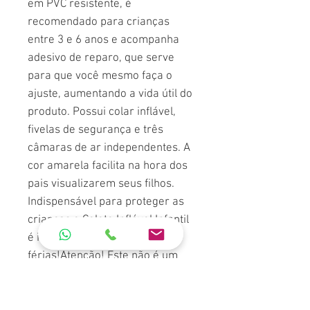
em PVC resistente, é
recomendado para crianças
entre 3 e 6 anos e acompanha
adesivo de reparo, que serve
para que você mesmo faça o
ajuste, aumentando a vida útil do
produto. Possui colar inflável,
fivelas de segurança e três
câmaras de ar independentes. A
cor amarela facilita na hora dos
pais visualizarem seus filhos.
Indispensável para proteger as
crianças o Colete Inflável Infantil
é item obrigatório na mala das
férias!Atenção! Este não é um
equipamento salva-vidas. Nunca
deixe crianças sozinhas perto da