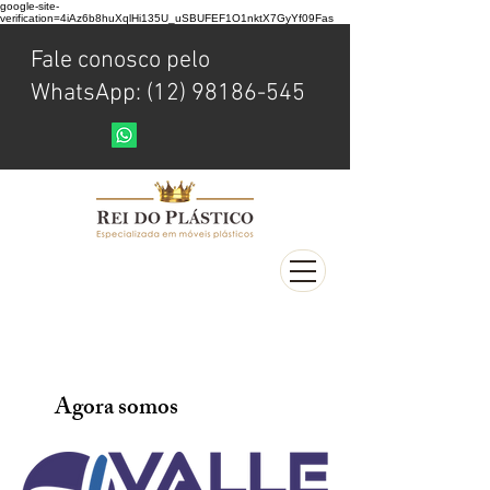
google-site-
verification=4iAz6b8huXqlHi135U_uSBUFEF1O1nktX7GyYf09Fas
Fale conosco pelo
WhatsApp: (12) 98186-545
Agora somos