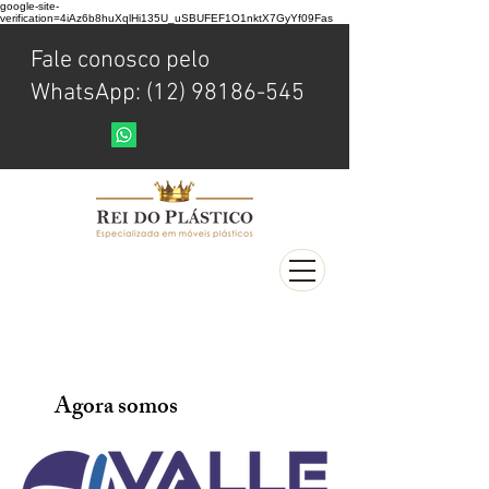
google-site-
verification=4iAz6b8huXqlHi135U_uSBUFEF1O1nktX7GyYf09Fas
Fale conosco pelo
WhatsApp: (12) 98186-545
Agora somos