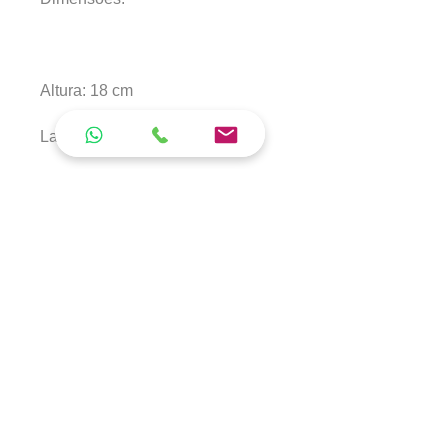
Altura:
18 cm
Largura:
25 cm
Comprimento:
35 cm
Peso:
450 g
COR:
ROSA, PRETA, PALHA
ORÇAMENTO