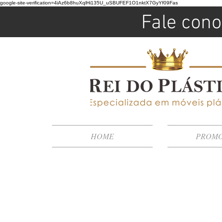
google-site-verification=4iAz6b8huXqlHi135U_uSBUFEF1O1nktX7GyYf09Fas
Fale cono
HOME
PROM