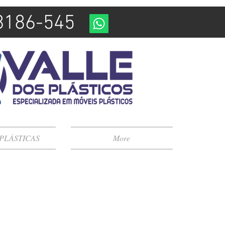
98186-545
 PLÁSTICAS
More