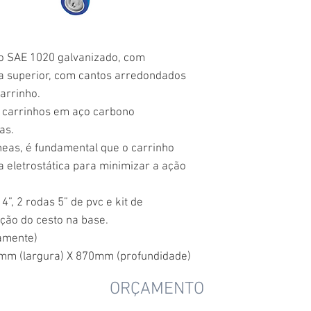
o SAE 1020 galvanizado, com
a superior, com cantos arredondados
arrinho.
carrinhos em aço carbono
as.
neas, é fundamental que o carrinho
 eletrostática para minimizar a ação
”, 2 rodas 5” de pvc e kit de
ação do cesto na base.
amente)
mm (largura) X 870mm (profundidade)
ORÇAMENTO