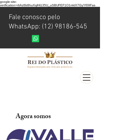
google-site-
verification=4iAz6b8huXqlHi135U_uSBUFEF1O1nktX7GyYf09Fas
Fale conosco pelo
WhatsApp: (12) 98186-545
Agora somos