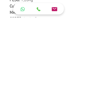
PESO:
1,20Kg
Cubagem:
0,0169 m³
MATERIAL:
PP (Polipropileno)
CORES:
Azul e Preto.
CAPACIDADE (Litros):
11,7L
CARGA:
15Kg
Empilhamento (altura):
145mm x
130mm
ORÇAMENTO
Conteúdo
Fale Conosco
Politica de Privacidade
Sobre a Loja