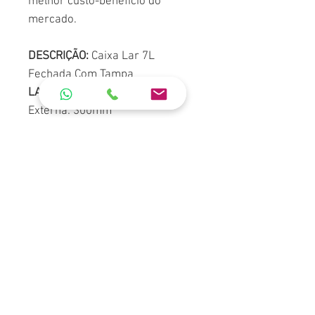
melhor custo-benefício do
mercado.
DESCRIÇÃO:
Caixa Lar 7L
Fechada Com Tampa
LARGURA Interna:
265mm
Externa: 300mm
ALTURA Interna:
70mm Externa:
75mm
COMPRIMENTO Interno:
365mm
Externo: 425mm
PESO:
0.725Kg
MATERIAL:
PP (Polipropileno) ou
PEAD (Polietileno de Alta
Densidade)
CORES:
Preta.
*Cotação de frete direto com