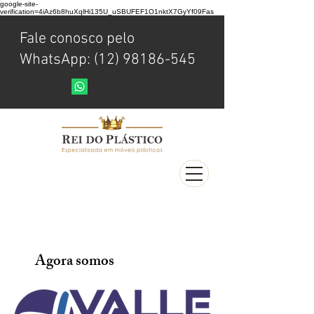
google-site-
verification=4iAz6b8huXqlHi135U_uSBUFEF1O1nktX7GyYf09Fas
Fale conosco pelo
WhatsApp: (12) 98186-545
Agora somos