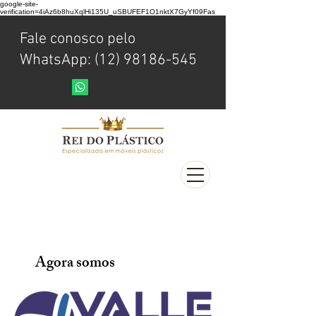
google-site-
verification=4iAz6b8huXqlHi135U_uSBUFEF1O1nktX7GyYf09Fas
Fale conosco pelo
WhatsApp: (12) 98186-545
Agora somos