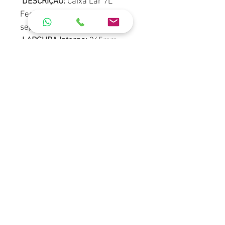
DESCRIÇÃO:
Caixa Lar 7L
Fechada (Tampa vendida
separadamente)
LARGURA Interna:
265mm,
Externa: 300mm
ALTURA:
Interna: 70mm,
Externa: 75mm
COMPRIMENTO:
Interno: 365mm,
Externo: 425mm
PESO:
0.725Kg
MATERIAL:
PP (Polipropileno) ou
PEAD (Polietileno de Alta
Densidade)
CORES: Preta, Branca, Azul,
OBS: Tampa vendida
separadamente, consulte
departamentos de vendas.