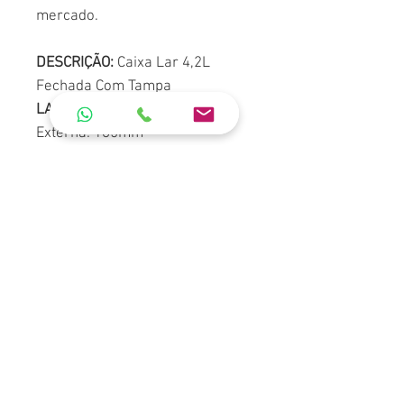
mercado.
DESCRIÇÃO:
Caixa Lar 4,2L
Fechada Com Tampa
LARGURA Interna:
135mm
Externa: 165mm
ALTURA Interna:
115mm Externa:
155mm
COMPRIMENTO Interno:
285mm
Externo: 320mm
PESO:
0.445Kg
MATERIAL:
PP (Polipropileno) ou
PEAD (Polietileno de Alta
Densidade)
CORES:
Branca.
*Cotação de frete direto com