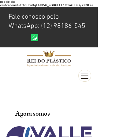
google-site-
verification=4iAz6b8huXqlHi135U_uSBUFEF1O1nktX7GyYf09Fas
Fale conosco pelo
WhatsApp: (12) 98186-545
Agora somos