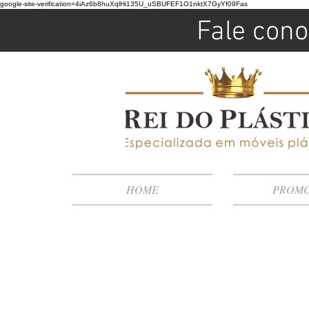
google-site-verification=4iAz6b8huXqlHi135U_uSBUFEF1O1nktX7GyYf09Fas
Fale cono
HOME
PROM