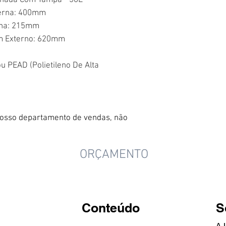
chada Com Tampa - 36L
rna: 400mm
na: 215mm
 Externo: 620mm
ou PEAD (Polietileno De Alta
 nosso departamento de vendas, não
ORÇAMENTO
Conteúdo
S