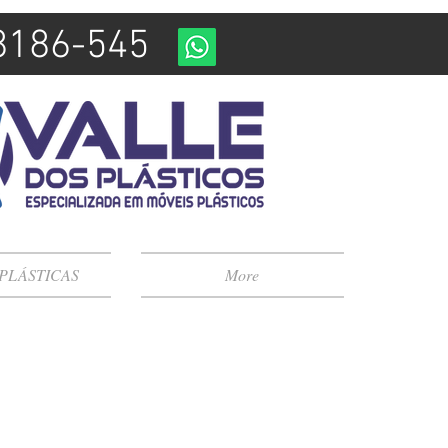
98186-545
 PLÁSTICAS
More