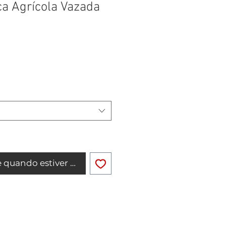
ca Agrícola Vazada
Preço
0
promocional
 quando estiver disponível