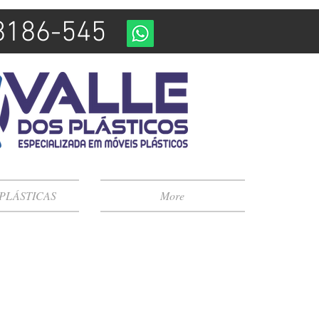
98186-545
 PLÁSTICAS
More