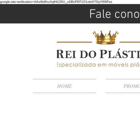
google-site-verification=4iAz6b8huXqlHi135U_uSBUFEF1O1nktX7GyYf09Fas
Fale cono
HOME
PROM