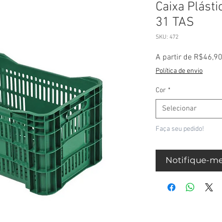
Caixa Plásti
31 TAS
SKU: 472
A partir de
R$46,9
Política de envio
Cor
*
Selecionar
Faça seu pedido!
Notifique-me