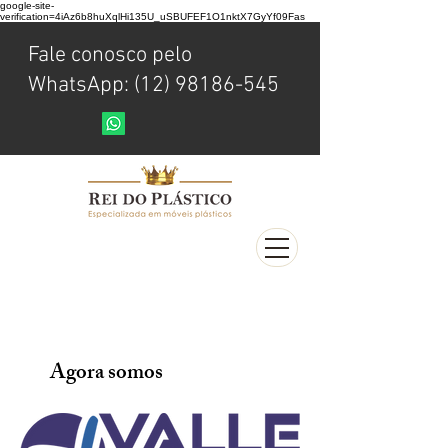
google-site-
verification=4iAz6b8huXqlHi135U_uSBUFEF1O1nktX7GyYf09Fas
Fale conosco pelo
WhatsApp: (12) 98186-545
Agora somos