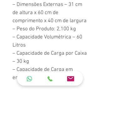
– Dimensões Externas – 31 cm
de altura x 60 cm de
comprimento x 40 cm de largura
– Peso do Produto: 2,100 kg
– Capacidade Volumétrica – 60
Litros
– Capacidade de Carga por Caixa
– 30 kg
– Capacidade de Carga em
empilhamento – 330 kg
Cores Disponíveis: Preto, Verde,
Vermelho, Azul, Branco e
Laranja (Consulte
disponobilidade em estoque)
**Caixa Natural (Virgem),