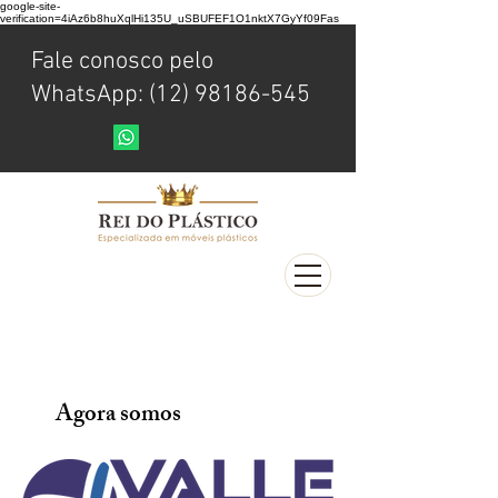
google-site-
verification=4iAz6b8huXqlHi135U_uSBUFEF1O1nktX7GyYf09Fas
Fale conosco pelo
WhatsApp: (12) 98186-545
Agora somos