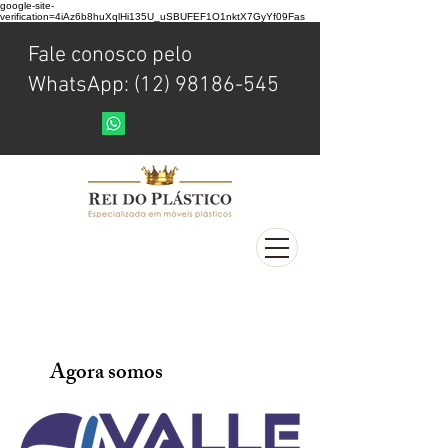
google-site-
verification=4iAz6b8huXqlHi135U_uSBUFEF1O1nktX7GyYf09Fas
Fale conosco pelo
WhatsApp: (12) 98186-545
Agora somos