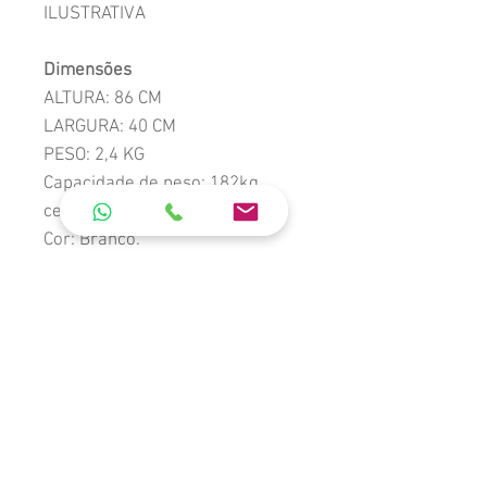
ILUSTRATIVA
Dimensões ​​
ALTURA: 86 CM
LARGURA: 40 CM
PESO: 2,4 KG
Capacidade de peso: 182kg
certificada pelo
INMETRO
Cor: Branco.
*
PROMOÇÃO VÁLIDA SOMENTE
PARA PAGAMENTO À VISTA.
*Cotação de frete com nosso
departamento comercial. Não
possui frete grátis.