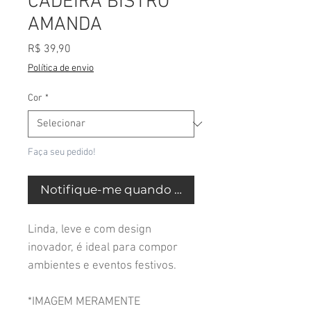
CADEIRA BISTRÔ
AMANDA
Preço
R$ 39,90
Política de envio
Cor
*
Faça seu pedido!
Notifique-me quando estiver disponível
Linda, leve e com design
inovador, é ideal para compor
ambientes e eventos festivos.
*IMAGEM MERAMENTE