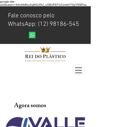
google-site-
verification=4iAz6b8huXqlHi135U_uSBUFEF1O1nktX7GyYf09Fas
Fale conosco pelo
WhatsApp: (12) 98186-545
Agora somos