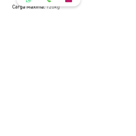
Carga Máxima:
120kg
Produto 100% reciclável.
Peso:
2,78 (kg)
Tamanho Fechado:
57,0 x 10,0 x
86,0 (cm)
ORÇAMENTO
Conteúdo
Fale Conosco
Politica de Privacidade
Sobre a Loja
A Loja REI DO PLÁSTICO abriu suas portas em Março de
2018, trazendo produtos sofisticados e com designer
inovadores.