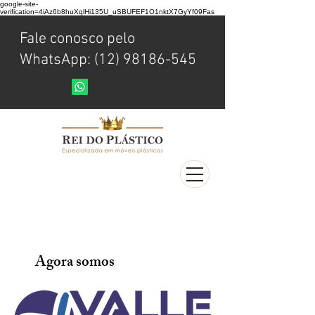
google-site-
verification=4iAz6b8huXqlHi135U_uSBUFEF1O1nktX7GyYf09Fas
Fale conosco pelo
WhatsApp: (12) 98186-545
Agora somos