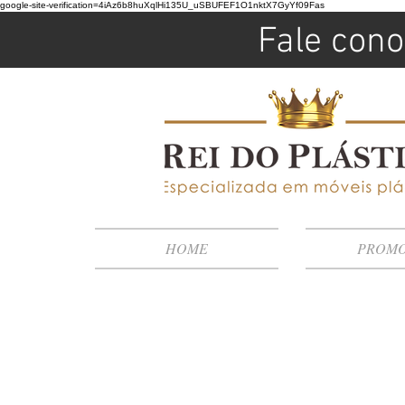
google-site-verification=4iAz6b8huXqlHi135U_uSBUFEF1O1nktX7GyYf09Fas
Fale cono
HOME
PROM