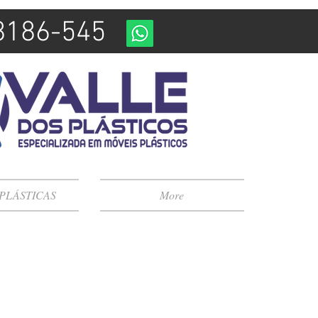
98186-545
 PLÁSTICAS
More