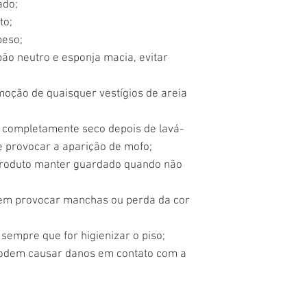
ado;
to;
peso;
bão neutro e esponja macia, evitar
moção de quaisquer vestígios de areia
u completamente seco depois de lavá-
e provocar a aparição de mofo;
 produto manter guardado quando não
dem provocar manchas ou perda da cor
sempre que for higienizar o piso;
podem causar danos em contato com a