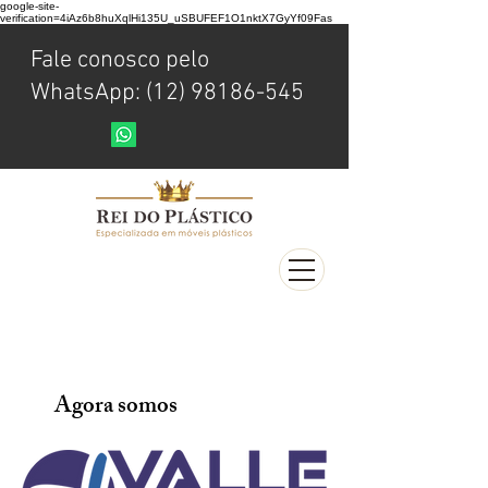
google-site-
verification=4iAz6b8huXqlHi135U_uSBUFEF1O1nktX7GyYf09Fas
Fale conosco pelo
WhatsApp: (12) 98186-545
Agora somos