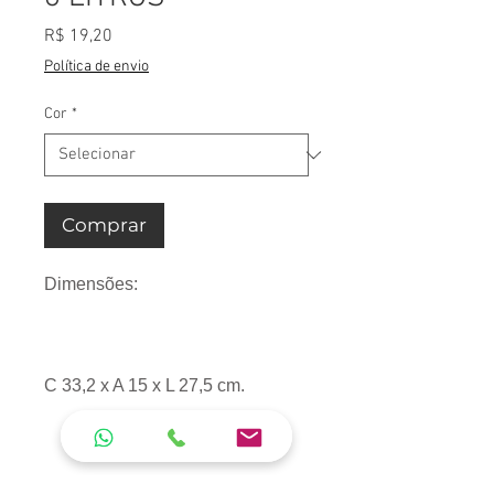
Preço
R$ 19,20
Política de envio
Cor
*
Comprar
Dimensões:
C 33,2 x A 15 x L 27,5 cm.
PESO:
286 g.