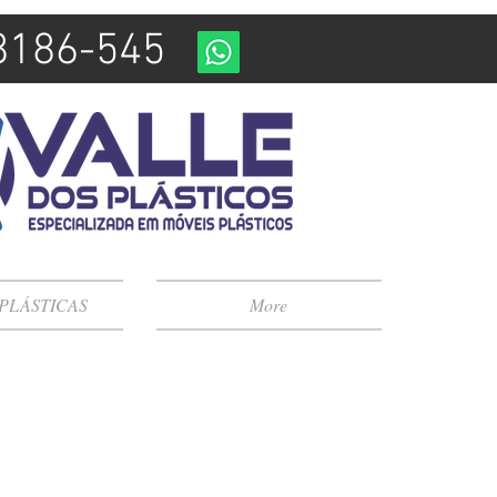
98186-545
 PLÁSTICAS
More