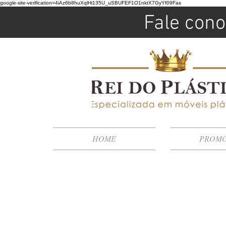
google-site-verification=4iAz6b8huXqlHi135U_uSBUFEF1O1nktX7GyYf09Fas
Fale cono
HOME
PROM