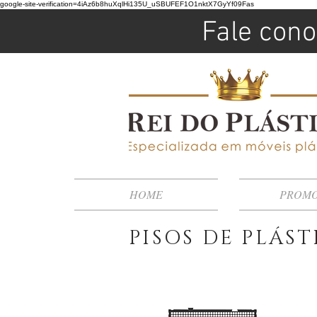
google-site-verification=4iAz6b8huXqlHi135U_uSBUFEF1O1nktX7GyYf09Fas
Fale cono
HOME
PROM
PISOS DE PLÁS