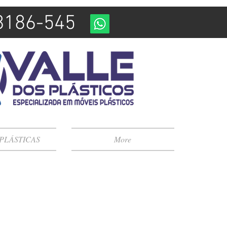
98186-545
 PLÁSTICAS
More